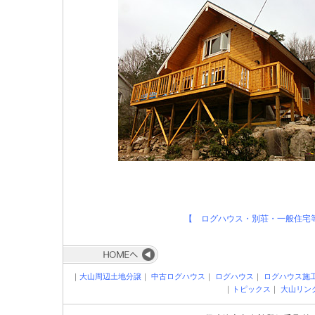
【 ログハウス・別荘・一般住宅
｜
大山周辺土地分譲
｜
中古ログハウス
｜
ログハウス
｜
ログハウス施
｜
トピックス
｜
大山リン