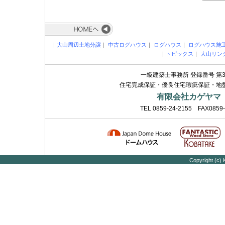
｜
大山周辺土地分譲
｜
中古ログハウス
｜
ログハウス
｜
ログハウス施
｜
トピックス
｜
大山リン
一級建築士事務所 登録番号 第36
住宅完成保証・優良住宅瑕疵保証・地
有限会社カゲヤマ
TEL 0859-24-2155 FAX0859
Copyright (c)